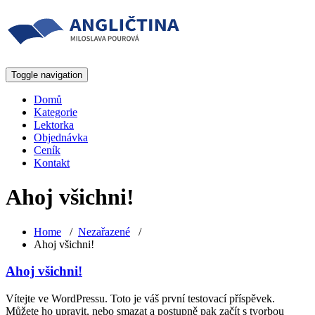
Toggle navigation
Domů
Kategorie
Lektorka
Objednávka
Ceník
Kontakt
Ahoj všichni!
Home
/
Nezařazené
/
Ahoj všichni!
Ahoj všichni!
Vítejte ve WordPressu. Toto je váš první testovací příspěvek.
Můžete ho upravit, nebo smazat a postupně pak začít s tvorbou