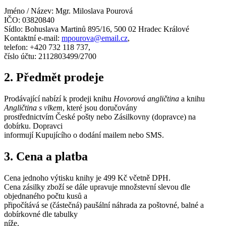
Jméno / Název: Mgr. Miloslava Pourová
IČO: 03820840
Sídlo: Bohuslava Martinů 895/16, 500 02 Hradec Králové
Kontaktní e-mail:
mpourova@email.cz
,
telefon: +420 732 118 737,
číslo účtu: 2112803499/2700
2. Předmět prodeje
Prodávající nabízí k prodeji knihu
Hovorová angličtina
a knihu
Angličtina s vlkem
, které jsou doručovány
prostřednictvím České pošty nebo Zásilkovny (dopravce) na
dobírku. Dopravci
informují Kupujícího o dodání mailem nebo SMS.
3. Cena a platba
Cena jednoho výtisku knihy je 499 Kč včetně DPH.
Cena zásilky zboží se dále upravuje množstevní slevou dle
objednaného počtu kusů a
připočítává se (částečná) paušální náhrada za poštovné, balné a
dobírkovné dle tabulky
níže.