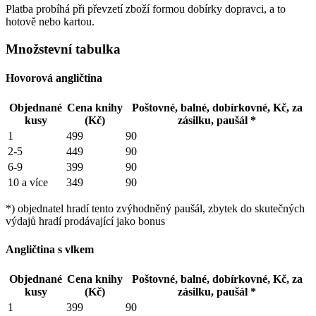
Platba probíhá při převzetí zboží formou dobírky dopravci, a to
hotově nebo kartou.
Množstevní tabulka
Hovorová angličtina
Objednané
Cena knihy
Poštovné, balné, dobírkovné, Kč, za
kusy
(Kč)
zásilku, paušál *
1
499
90
2-5
449
90
6-9
399
90
10 a více
349
90
*) objednatel hradí tento zvýhodněný paušál, zbytek do skutečných
výdajů hradí prodávající jako bonus
Angličtina s vlkem
Objednané
Cena knihy
Poštovné, balné, dobírkovné, Kč, za
kusy
(Kč)
zásilku, paušál *
1
399
90