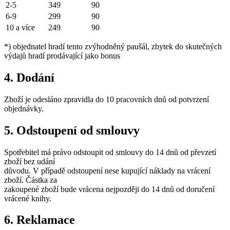
2-5
349
90
6-9
299
90
10 a více
249
90
*) objednatel hradí tento zvýhodněný paušál, zbytek do skutečných
výdajů hradí prodávající jako bonus
4. Dodání
Zboží je odesláno zpravidla do 10 pracovních dnů od potvrzení
objednávky.
5. Odstoupení od smlouvy
Spotřebitel má právo odstoupit od smlouvy do 14 dnů od převzetí
zboží bez udání
důvodu. V případě odstoupení nese kupující náklady na vrácení
zboží. Částka za
zakoupené zboží bude vrácena nejpozději do 14 dnů od doručení
vrácené knihy.
6. Reklamace